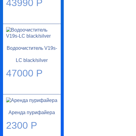
43990 Р
Водоочиститель V19s-
LC black/silver
47000 Р
Аренда пурифайера
2300 Р