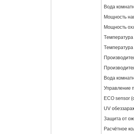
Вода комнат
Мощность наг
Мощность охл
Температура 
Температура 
Производител
Производител
Вода комнатн
Управление 
ECO sensor (
UV обеззара
Защита от ож
Расчётное ко