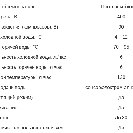
ной температуры
Проточный ко
рева, Вт
400
аждения (компрессор), Вт
90
холодной воды, °С
4 ~ 12
горячей воды, °С
70 ~ 95
ьность холодной воды, л./час
6
ьность горячей воды, л./час
6
ой температуры, л./час
120
подачи воды
сенсор/электром-ая 
спящий режим)
Да
живание
Да
огов
До 30
личество пользователей, чел.
Да