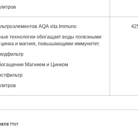
 литров
льтроэлементов AQA vita Immuno
42
ые технологии обогащает воды полезными
цинка и магния, повышающими иммунитет.
редфильтр
богащение Магнием и Цинком
остфильтр
 литров
а
екте
Нет