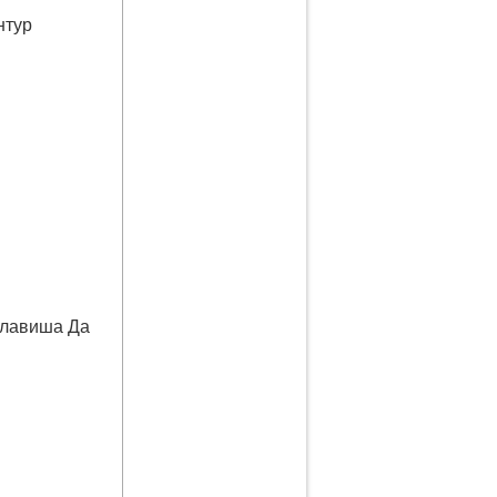
нтур
клавиша Да