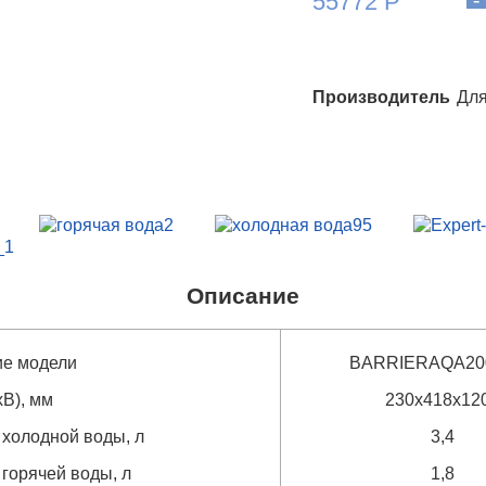
55772 Р
Производитель
Для
Описание
е модели
BARRIERAQA20
ШхГхВ), мм
230х418х12
 холодной воды, л
3,4
 горячей воды, л
1,8