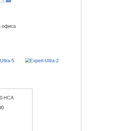
 офиса
0 HCА
00