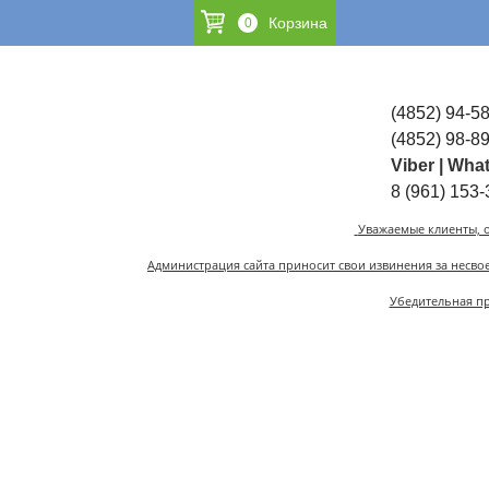
0
(4852)
94-58
(4852)
98-89
Viber | Wh
8 (961) 153-
Уважаемые клиенты, 
Администрация сайта приносит свои извинения за несв
Убедительная пр