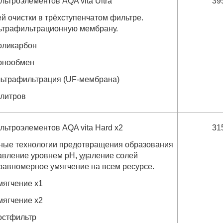
льтроэлементов AQA vita Ultra
39
й очистки в трёхступенчатом фильтре.
ьтрафильтрационную мембрану.
оликарбон
онообмен
льтрафильтрация (UF-мембрана)
 литров
льтроэлементов AQA vita Hard x2
31
ые технологии предотвращения образования
равление уровнем pH, удаление солей
 равномерное умягчение на всем ресурсе.
мягчение x1
мягчение x2
остфильтр