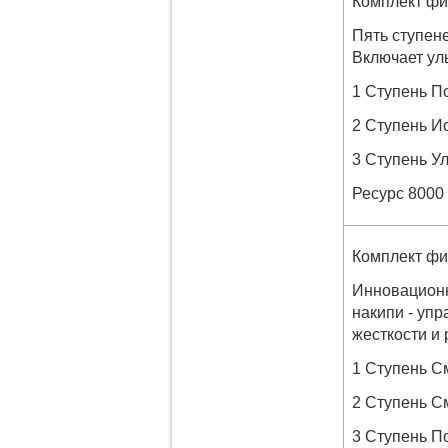
Комплект фи
Пять ступене
Включает ул
1 Ступень П
2 Ступень И
3 Ступень У
Ресурс 8000
Комплект фи
Инновационн
накипи - уп
жесткости и
1 Ступень С
2 Ступень С
3 Ступень П